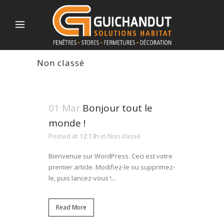
Non classé
01 Mar
Bonjour tout le
monde !
Posted at 12:13h
in
Non classé
Bienvenue sur WordPress. Ceci est votre
premier article. Modifiez-le ou supprimez-
le, puis lancez-vous !...
Read More