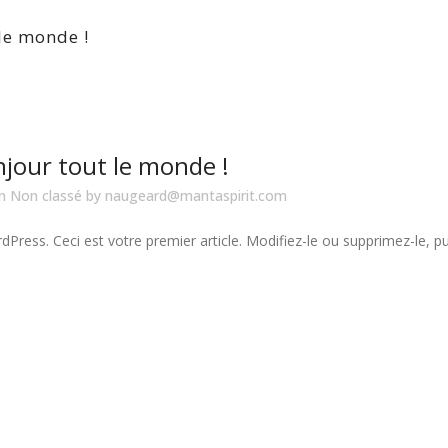
le monde !
jour tout le monde !
in
Non classé
by
naugeard@mantaspirit.com
Press. Ceci est votre premier article. Modifiez-le ou supprimez-le, pu