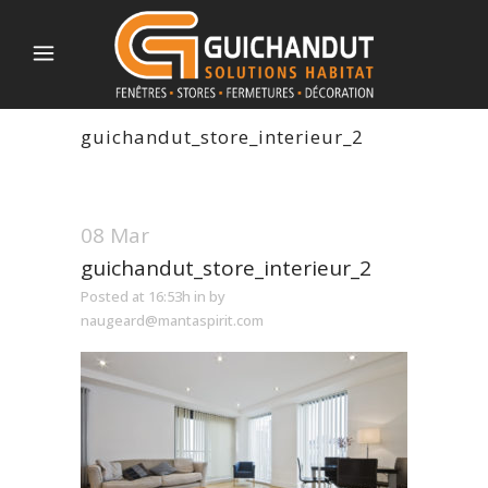
guichandut_store_interieur_2
08 Mar
guichandut_store_interieur_2
Posted at 16:53h
in
by
naugeard@mantaspirit.com