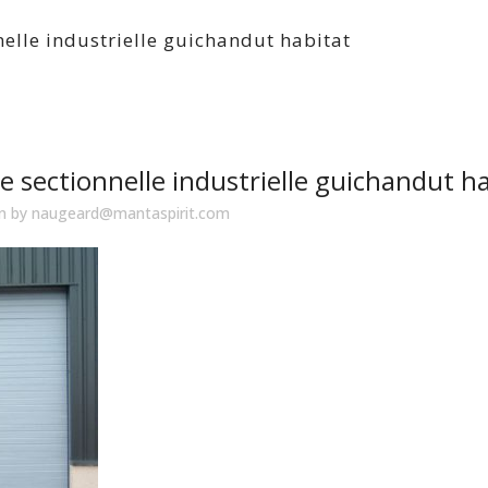
nelle industrielle guichandut habitat
e sectionnelle industrielle guichandut h
in
by
naugeard@mantaspirit.com