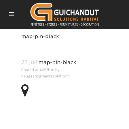
map-pin-black
27 Juil
map-pin-black
Posted at 14:57h
in
by
naugeard@mantaspirit.com