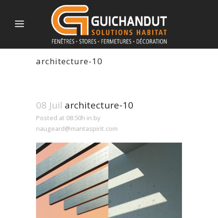
architecture-10
08 Juil
architecture-10
Posted at 08:50h
in
by
naugeard@mantaspirit.com