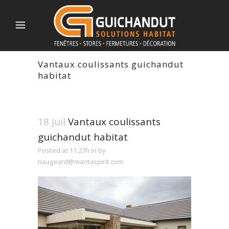
Vantaux coulissants guichandut
habitat
18 Juil
Vantaux coulissants
guichandut habitat
Posted at 11:27h
in
by
naugeard@mantaspirit.com