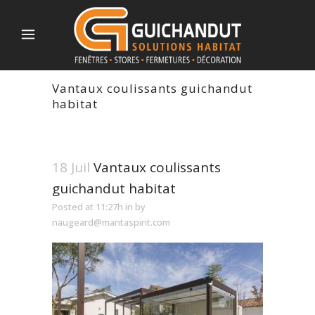
Vantaux coulissants guichandut
habitat
18 Juil
Vantaux coulissants
guichandut habitat
Posted at 11:27h
in
by
naugeard@mantaspirit.com