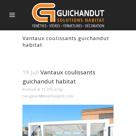
Vantaux coulissants guichandut
habitat
18 Juil
Vantaux coulissants
guichandut habitat
Posted at 11:27h
in
by
naugeard@mantaspirit.com