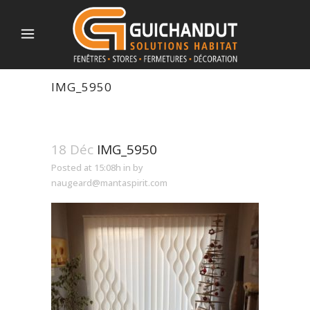
IMG_5950
18 Déc
IMG_5950
Posted at 15:08h
in
by
naugeard@mantaspirit.com