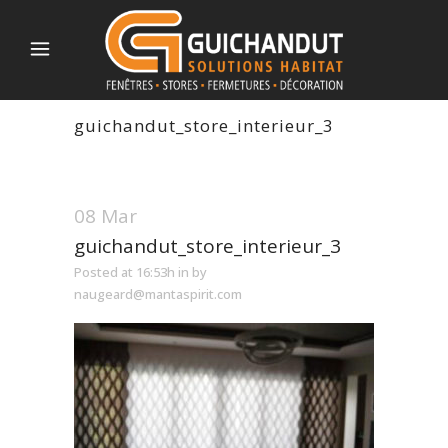
guichandut_store_interieur_3
08 Mar
guichandut_store_interieur_3
Posted at 16:53h
in
by
naugeard@mantaspirit.com