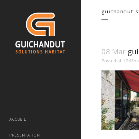
guichandut_s
08 Mar
gui
Posted at 17:45h
ACCUEIL
PRÉSENTATION