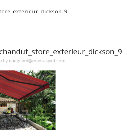
tore_exterieur_dickson_9
chandut_store_exterieur_dickson_9
in
by
naugeard@mantaspirit.com