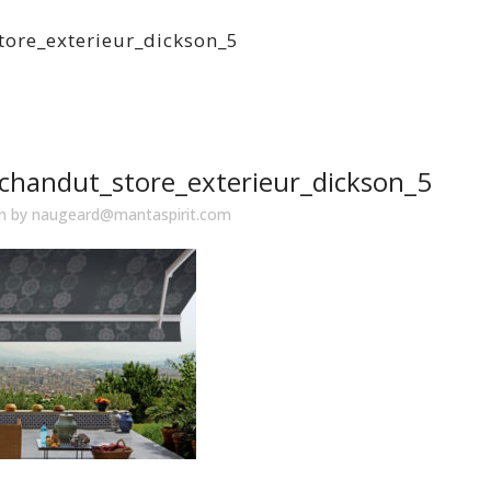
tore_exterieur_dickson_5
chandut_store_exterieur_dickson_5
in
by
naugeard@mantaspirit.com