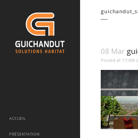
guichandut_s
08 Mar
gui
Posted at 17:45h
ACCUEIL
PRÉSENTATION