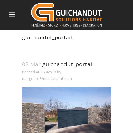
guichandut_portail
08 Mar
guichandut_portail
Posted at 16:42h
in
by
naugeard@mantaspirit.com