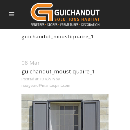
guichandut_moustiquaire_1
08 Mar
guichandut_moustiquaire_1
Posted at 18:46h
in
by
naugeard@mantaspirit.com