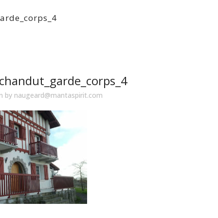
arde_corps_4
chandut_garde_corps_4
in
by
naugeard@mantaspirit.com