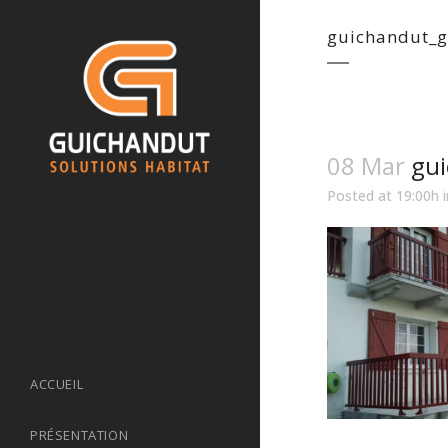
guichandut_g
08 Mar
gui
Posted at 19:00h
ACCUEIL
PRÉSENTATION