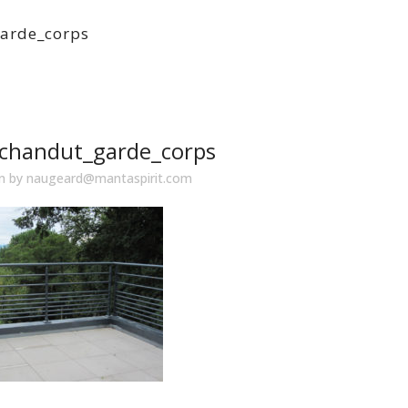
arde_corps
chandut_garde_corps
in
by
naugeard@mantaspirit.com