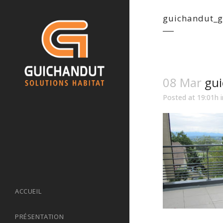
guichandut_g
08 Mar
gui
Posted at 19:01h
ACCUEIL
PRÉSENTATION