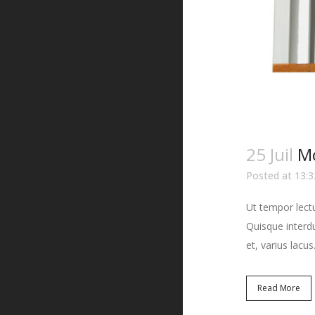
25 Juil
Mo
Posted at 13:3
Ut tempor lectu
Quisque interdu
et, varius lacus.
Read More