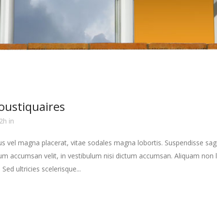
ustiquaires
2h
in
s vel magna placerat, vitae sodales magna lobortis. Suspendisse sagit
m accumsan velit, in vestibulum nisi dictum accumsan. Aliquam non la
 Sed ultricies scelerisque...