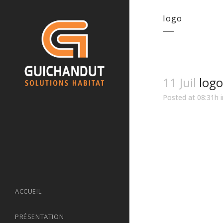
logo
11 Juil
logo
Posted at 08:31h
ACCUEIL
PRÉSENTATION