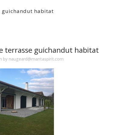
e guichandut habitat
e terrasse guichandut habitat
in
by
naugeard@mantaspirit.com