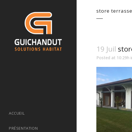
store terrass
19 Juil
stor
Posted at 10:29h
ACCUEIL
PRÉSENTATION