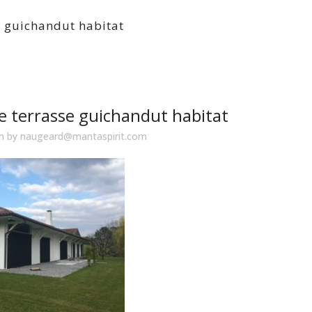
e guichandut habitat
e terrasse guichandut habitat
in
by
naugeard@mantaspirit.com