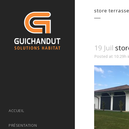
store terrass
19 Juil
stor
Posted at 10:29h
ACCUEIL
PRÉSENTATION