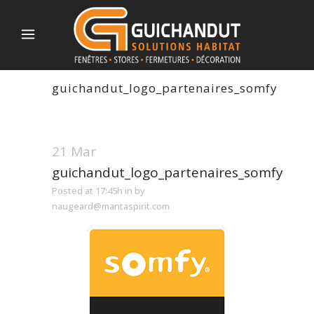
guichandut_logo_partenaires_somfy
21 Mar
guichandut_logo_partenaires_somfy
Posted at 17:45h
in
by
naugeard@mantaspirit.com