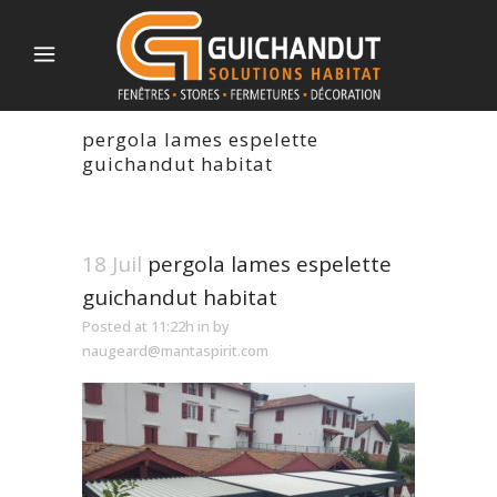
pergola lames espelette
guichandut habitat
18 Juil
pergola lames espelette
guichandut habitat
Posted at 11:22h
in
by
naugeard@mantaspirit.com